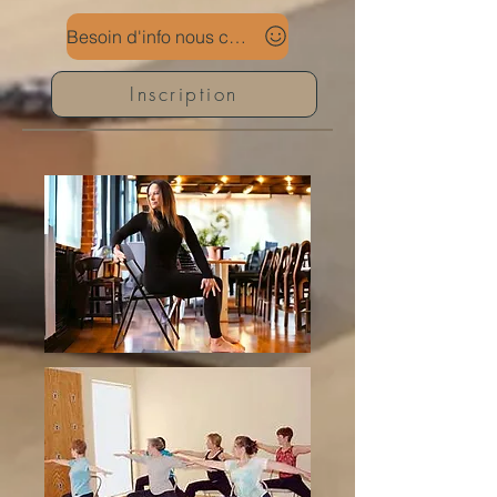
Besoin d'info nous contacter
Inscription