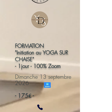
FORMATION
"Initiation au YOGA SUR
CHAISE"
- 1jour - 100% Zoom
Dimanche 13 septembre
2026
- 175
-
€