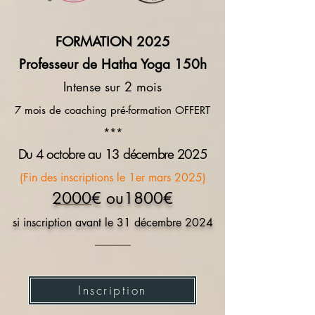
FORMATION 2025
Professeur de Hatha Yoga 150h
Intense sur 2 mois
7 mois de coaching pré-formation OFFERT
***
Du 4 octobre au 13 décembre 2025
(Fin des inscriptions le 1er mars 2025)
2000€ ou1800€
si inscription avant le 31 décembre 2024
Inscription