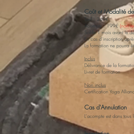
Coût et Modalité de
Tarif : 349€
Acompte : 199€
(non r
Solde 1 mois avant le d
En cas d'inscription aprè
La formation ne pourra êt
Inclus
Délivrance de la formati
Livret de formation
Non inclus
Certification Yoga Allian
Cas d'Annulation
L'acompte est dans tous 
Inscription