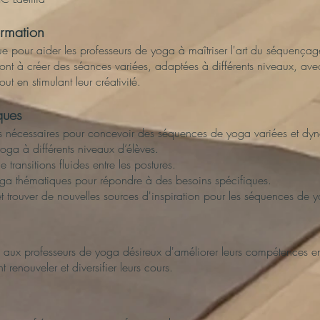
ormation
ue pour aider les professeurs de yoga à maîtriser l'art du séquençag
ont à créer des séances variées, adaptées à différents niveaux, avec 
ut en stimulant leur créativité.
ques
s nécessaires pour concevoir des séquences de yoga variées et dy
oga à différents niveaux d’élèves.
e transitions fluides entre les postures.
ga thématiques pour répondre à des besoins spécifiques.
et trouver de nouvelles sources d'inspiration pour les séquences de 
e aux professeurs de yoga désireux d'améliorer leurs compétences 
 renouveler et diversifier leurs cours.