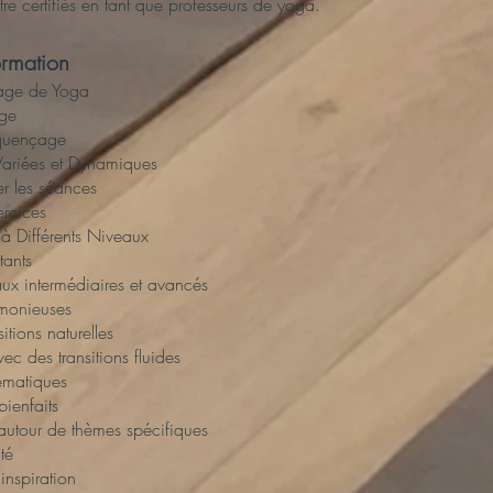
tre certifiés en tant que professeurs de yoga.
rmation
çage de Yoga
ge
équençage
ariées et Dynamiques
er les séances
ercices
à Différents Niveaux
tants
ux intermédiaires et avancés
rmonieuses
itions naturelles
c des transitions fluides
ématiques
bienfaits
utour de thèmes spécifiques
té
inspiration