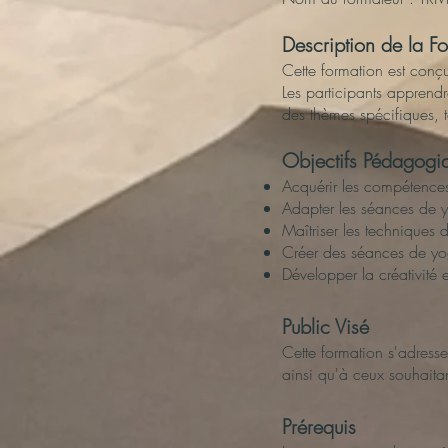
Description de la F
Cette formation est conç
Les participants apprendr
des thèmes spécifiques, to
Objectifs Pédagogi
Acquérir les compétence
Adapter les séances de y
Maîtriser les techniques d
Créer des séances de yo
Développer la créativité 
Public Visé
Cette formation s'adress
ainsi qu'à ceux souhaitant
Prérequis