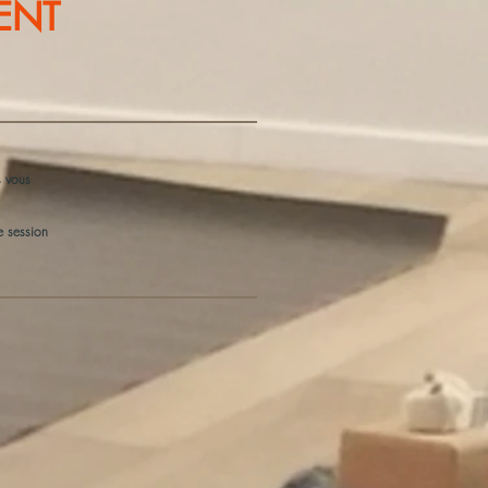
ENT
 vous
e session