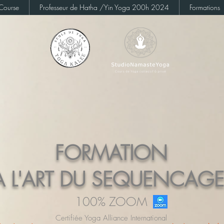
Course
Professeur de Hatha /Yin Yoga 200h 2024
Formations
FORMATION
 L'ART DU SEQUENCAGE 
100% ZOOM
Certifiée Yoga Alliance International