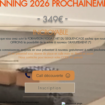
ANNING 2026 PROCHAINEM
-
-
349€
INCROYABLE
s que vous avez suivi la FORMATION YOGA L'ART DU SEQUENCAGE sachez que nous
OFFRONS la possibilité de la suivre à nouveau GRATUITEMENT (*)
es connaissances acquises en vous présentant à nouveau gratuitement à notre prochain
(*) en présentiel sous réserve de place en salle mais en illimité en zoom
Nous contacter pour recevoir votre CODE de gratuité
Call découverte
Inscription