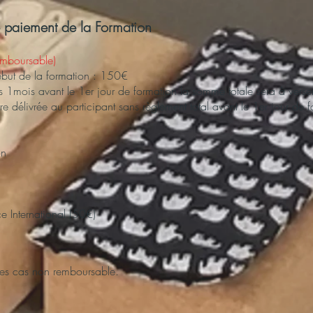
 paiement de la Formation
emboursable)
ébut de la formation : 150€
s 1mois avant le 1er jour de formation la somme totale sera à verser
re délivrée au participant sans règlement total avant le 1er jour de 
on
ce International (50€)
les cas non remboursable.