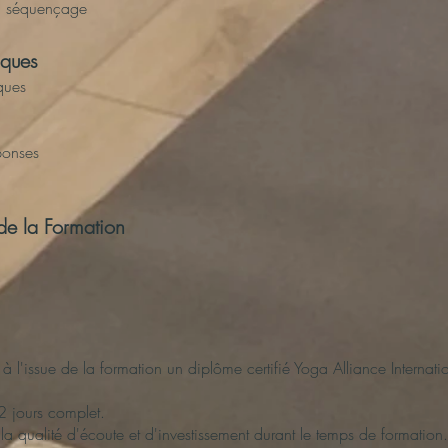
en séquençage
ques
ques
ponses
de la Formation
t à l'issue de la formation un diplôme certifié Yoga Alliance Internat
2 jours complet.
la qualité d'écoute et d'investissement durant le temps de formation.