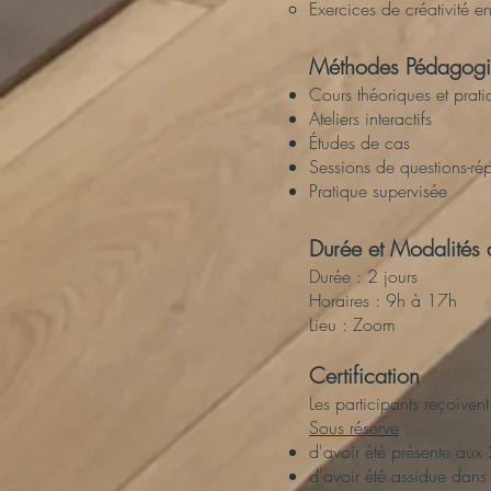
Exercices de créativité 
Méthodes Pédagogi
Cours théoriques et prati
Ateliers interactifs
Études de cas
Sessions de questions-ré
Pratique supervisée
Durée et Modalités 
Durée : 2 jours
Horaires : 9h à 17h
Lieu : Zoom
Certification
Les participants reçoiven
Sous réserve
:
d'avoir été présente aux 
d'avoir été assidue dans 