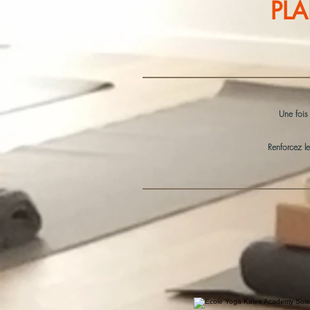
PL
Une foi
Renforcez l