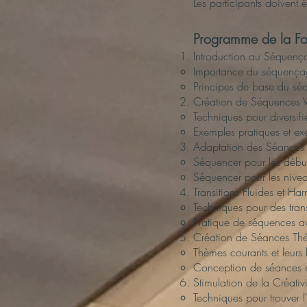
Les participants doivent ê
Programme de la Fo
Introduction au Séquen
Importance du séquença
Principes de base du s
Création de Séquences V
Techniques pour diversifi
Exemples pratiques et ex
Adaptation des Séances 
Séquencer pour les débu
Séquencer pour les nivea
Transitions Fluides et Ha
Techniques pour des trans
Pratique de séquences ave
Création de Séances Th
Thèmes courants et leurs 
Conception de séances a
Stimulation de la Créativi
Techniques pour trouver l'