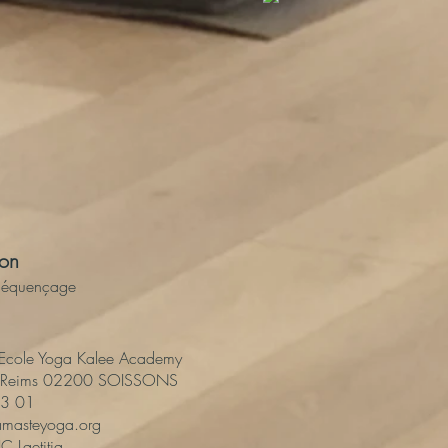
ion
 Séquençage
: Ecole Yoga Kalee Academy
de Reims 02200 SOISSONS
83 01
amasteyoga.org
C Laetitia