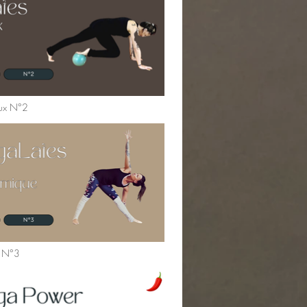
oux N°2
s N°3