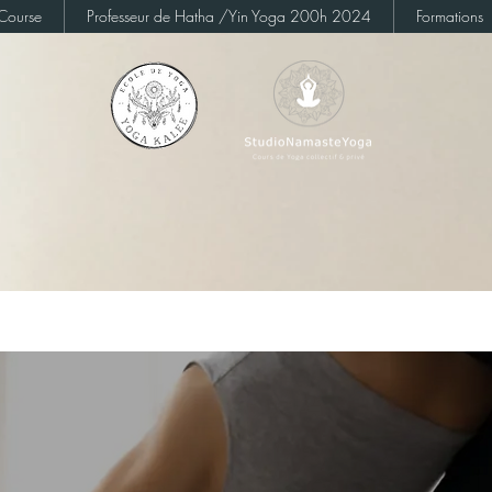
Course
Professeur de Hatha /Yin Yoga 200h 2024
Formations