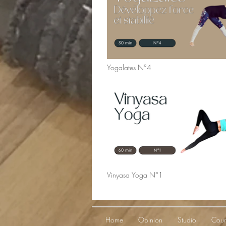
Yogalates N°4
Vinyasa Yoga N°1
Home
Opinion
Studio
Cour