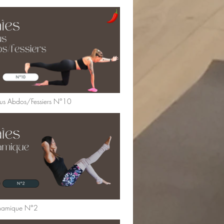
ocus Abdos/Fessiers N°10
ynamique N°2