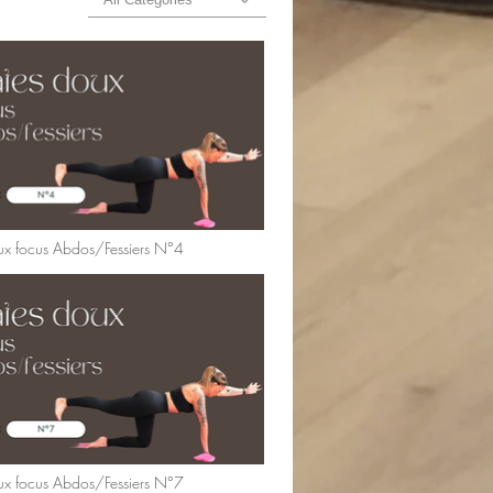
oux focus Abdos/Fessiers N°4
oux focus Abdos/Fessiers N°7