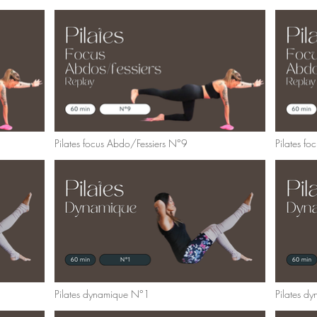
Pilates focus Abdo/Fessiers N°9
Pilates f
Pilates dynamique N°1
Pilates d