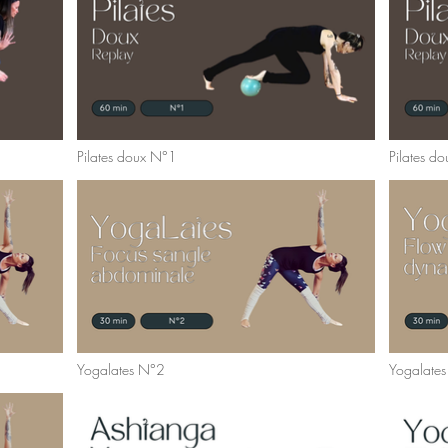
Pilates doux N°1
Pilates d
Yogalates N°2
Yogalate