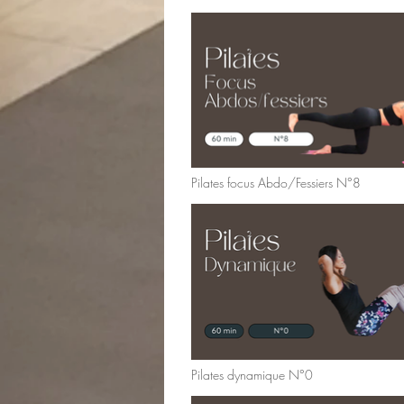
Pilates focus Abdo/Fessiers N°8
Pilates dynamique N°0