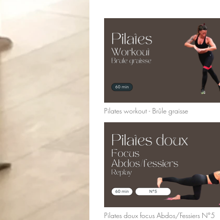
Pilates workout - Brûle graisse
Pilates doux focus Abdos/Fessiers N°5