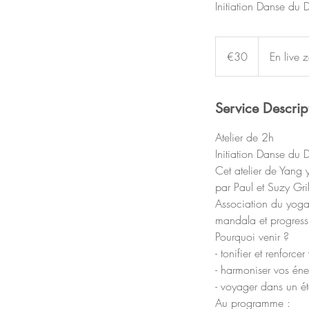
Initiation Danse du 
30
euros
€30
En live
Service Descrip
Atelier de 2h
Initiation Danse du 
Cet atelier de Yang 
par Paul et Suzy Gri
Association du yoga
mandala et progressi
Pourquoi venir ?
- tonifier et renfor
- harmoniser vos éne
- voyager dans un éta
Au programme :