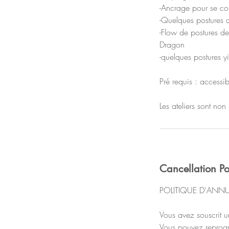
-Ancrage pour se con
-Quelques postures 
-Flow de postures d
Dragon
-quelques postures y
Pré requis : accessi
Les ateliers sont no
Cancellation Po
POLITIQUE D'ANN
Vous avez souscrit u
Vous pouvez reprogr