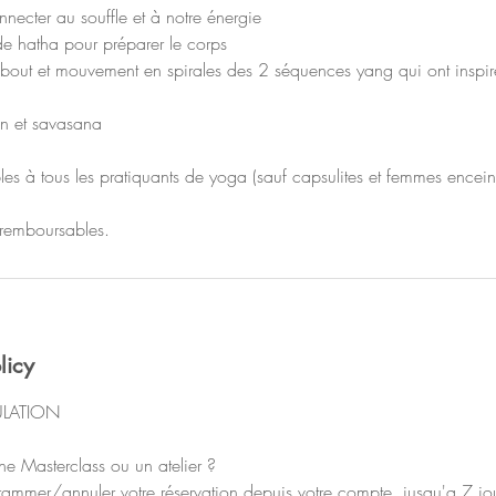
necter au souffle et à notre énergie
de hatha pour préparer le corps
ebout et mouvement en spirales des 2 séquences yang qui ont inspi
in et savasana
bles à tous les pratiquants de yoga (sauf capsulites et femmes encein
n remboursables.
licy
ULATION
ne Masterclass ou un atelier ?
ammer/annuler votre réservation depuis votre compte, jusqu'a 7 jou