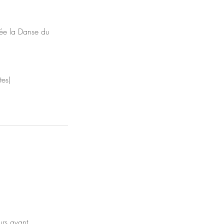
rée la Danse du
tes)
rs avant.