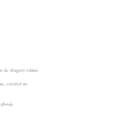
re du dragon) créées
s, construit en
rythmés