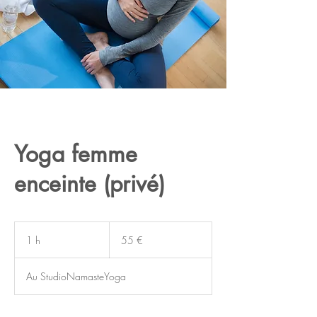
Yoga femme
enceinte (privé)
55
euros
1 h
1
55 €
Au StudioNamasteYoga