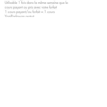
Utilisable 1 fois dans la même semaine que le
cours payant ou pris avec votre forfait
1 cours payant/ou forfait = 1 cours
YogiPadawan gratuit
Minimum 2 élèves en salle pour que le cours
soit maintenu - en cas d'annulation du cours
vous serez prévenu au plus tard 3h avant.
Ce cours est uniquement délivré en salle.
En cas d'annulation merci de prévenir
directement le professeur Yogi Padawan car elle
se déplace potentiellement rien que pour vous.
Vous trouverez les coordonnées des professeurs
sur notre site internet "studio/enseignants"
Nous comptons sur votre compréhension.
Namaste
Coordonnées
+33675198301
contact@studionamasteyoga.org
Studio Namaste Yoga Soissons, 26 Avenue de