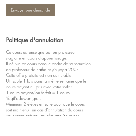
Envoyer une demande
Politique d'annulation
Ce cours est enseigné par un professeur
stagiaire en cours d'apprentissage.
Il délivre ce cours dans le cadre de sa formation
de professeur de hatha et yin yoga 200h.
Cette offre gratuite est non cumulable.
Utilisable 1 fois dans la même semaine que le
cours payant ou pris avec votre forfait
1 cours payant/ou forfait = 1 cours
YogiPadawan gratuit
Minimum 2 élèves en salle pour que le cours
soit maintenu - en cas d'annulation du cours
vous serez prévenu au plus tard 3h avant.
Ce cours est uniquement délivré en salle.
En cas d'annulation merci de prévenir
directement le professeur Yogi Padawan car elle