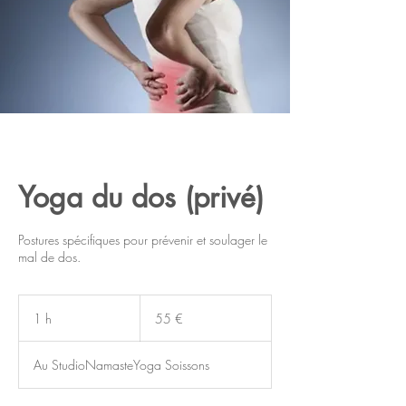
Yoga du dos (privé)
Postures spécifiques pour prévenir et soulager le
mal de dos.
55
euros
1 h
1
55 €
Au StudioNamasteYoga Soissons