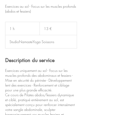
Exercices au sol - Focus sur les muscles profonds
(abdos et fessiers)
13
euros
1 h
1
13 €
StudioNamasteYoga Soissons
Description du service
Exercices uniquement au sol - Focus sur les
muscles profonds des abdominaux et fessiers -
Mise en sécurité du périnée - Développement
lent des exercices - Renforcement et ciblage
pour une plus grande efficacité.
Ce cours de Pilates abdos/fessiers dynamique
et ciblé, pratiqué entièrement au sol, est
spécialement conçu pour renforcer intensément
votre sangle abdominale, sculpter
harmonieusement vos muscles fessiers et