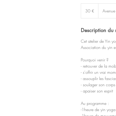
30
euros
30 €
Avenue
Description du 
Cet atelier de Yin yog
Association du yin e
Pourquoi venir ?
- retrouver de la mobi
- s'offrir un vrai mo
- assouplir les fascia
- soulager son corps
- apaiser son esprit
Au programme :
-1heure de yin yoga 
-1heure de mouvement