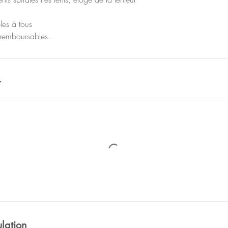
les à tous
n remboursables.
r
ulation