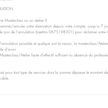
ULATION
ne Masterclass ou un atelier ?
ammer/annuler votre réservation depuis votre compte, jusqu'a 7 jou
e jour de l'annulation (Laetitia 0675198301) pour réclamer votre A
'annulation possible et quelque soit la raison, la masterclass/Atelier
e d'avoir.
Masterclass/Atelier faute d'effectif suffisant ou absence du professe
ilisé pour tout type de services dont la somme dépasse le montant de
cable.