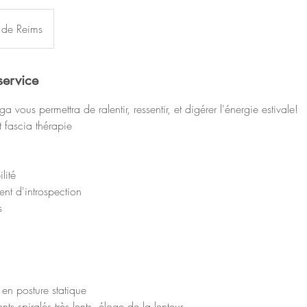
 de Reims
service
a vous permettra de ralentir, ressentir, et digérer l'énergie estivale!
t fascia thérapie
lité
ment d'introspection
s
en posture statique
s spiralés très lents, éloge de la lenteur