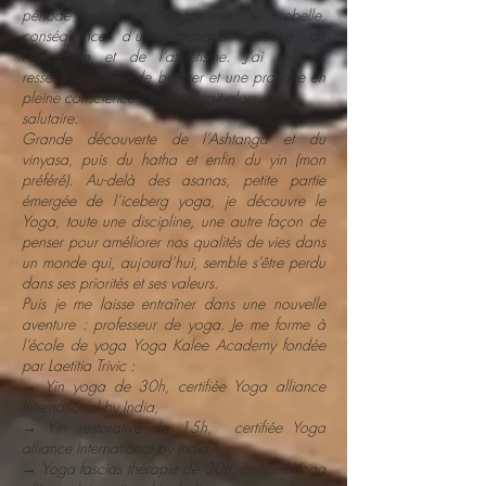
période où mon organisme se rebelle,
conséquence d’une pratique intensive de
l’équitation et de l’athlétisme. J’ai toujours
ressenti le besoin de bouger et une pratique en
pleine conscience me paraissait alors
salutaire.
Grande découverte de l’Ashtanga et du
vinyasa, puis du hatha et enfin du yin (mon
préféré). Au-delà des asanas, petite partie
émergée de l’iceberg yoga, je découvre le
Yoga, toute une discipline, une autre façon de
penser pour améliorer nos qualités de vies dans
un monde qui, aujourd’hui, semble s’être perdu
dans ses priorités et ses valeurs.
Puis je me laisse entraîner dans une nouvelle
aventure : professeur de yoga. Je me forme à
l’école de yoga Yoga Kalee Academy fondée
par Laetitia Trivic :
→ Yin yoga de 30h, certifiée Yoga alliance
International by India,
→ Yin restorative de 15h, certifiée Yoga
alliance International by India,
→ Yoga fascias thérapie de 30h, certifiée Yoga