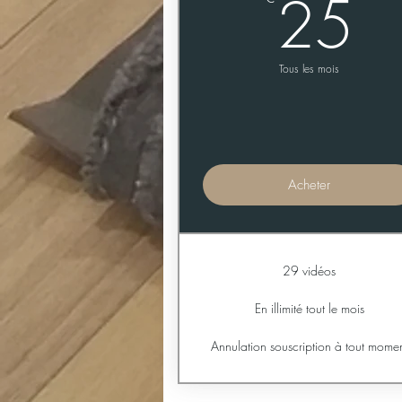
2
25
Tous les mois
Acheter
29 vidéos
En illimité tout le mois
Annulation souscription à tout mome