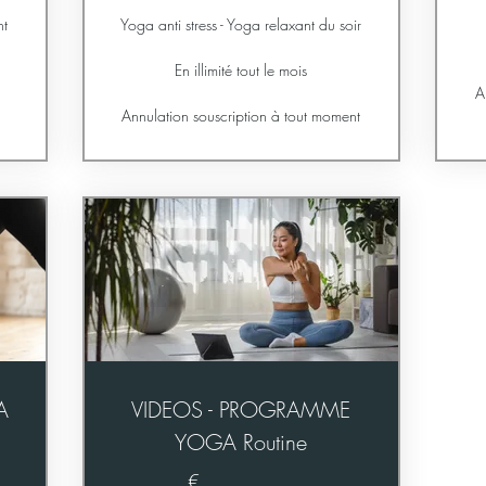
nt
Yoga anti stress - Yoga relaxant du soir
En illimité tout le mois
A
Annulation souscription à tout moment
A
VIDEOS - PROGRAMME
YOGA Routine
€