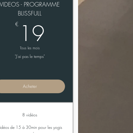
VIDEOS - PROGRAMME
BLISSFULL
19€
19
€
Tous les mois
"J'ai pas le temps"
Acheter
8 vidéos
idéos de 15 à 30min pour les yogis