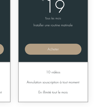
5€
19€
19
Tous les mois
Installer une routine matinale
Acheter
10 vidéos
Annulation souscription à tout moment
nt
En illimité tout le mois