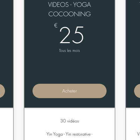
VIDEOS - YOGA
COCOONING
9€
25€
25
€
Tous les mois
Acheter
30 vidéos
Yin Yoga - Yin restorative -
V