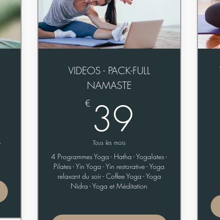
VIDEOS - PACK-FULL
0€
NAMASTE
39€
39
€
s
Tous les mois
4 Programmes Yoga - Hatha - Yogalates -
Pilates - Yin Yoga - Yin restorative - Yoga
relaxant du soir - Coffee Yoga - Yoga
Nidra - Yoga et Méditation