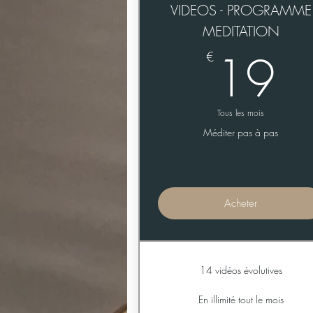
VIDEOS - PROGRAMME
MEDITATION
1
19
€
Tous les mois
Méditer pas à pas
Acheter
14 vidéos évolutives
En illimité tout le mois