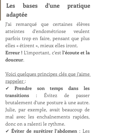
Les bases d’une pratique 
adaptée
J’ai remarqué que certaines élèves 
atteintes d’endométriose veulent 
parfois trop en faire, pensant que plus 
elles « étirent », mieux elles iront.
Erreur !
 L’important, c’est 
l’écoute et la 
douceur
.
Voici quelques principes clés que j’aime 
rappeler 
:
✔ 
Prendre son temps dans les 
transitions
 : Évitez de passer 
brutalement d’une posture à une autre. 
Julie, par exemple, avait beaucoup de 
mal avec les enchaînements rapides, 
donc on a ralenti le rythme.
✔ 
Éviter de surétirer l’abdomen
 : Les 