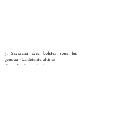
5. Savasana avec bolster sous les 
genoux – La détente ultime
👉 Julie finissait 
chaque séance
 par 
cette posture, et je la voyais soupirer de 
soulagement à chaque fois !
💡 
Astuce
 : Plus vous êtes soutenue, 
plus vous vous relâchez.