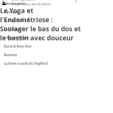
Tous les posts
12 mars 2025
4 min de lecture
Le Yoga et
A propos
l'Endométriose :
Le Yoga de A à Z
Soulager le bas du dos et
La Pratique
le bassin avec douceur
L'Ame et l'Esprit
Santé & Bien-être
Recettes
La boite à outils du YogiProf