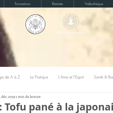
Formations
Retraite
Vidéothèque
ga de A à Z
La Pratique
L'Ame et l'Esprit
Santé & Bie
3 déc. 2019
1 min de lecture
: Tofu pané à la japona