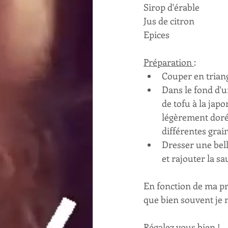
Sirop d'érable
Jus de citron
Epices
Préparation 
:
Couper en triangl
Dans le fond d'un
de tofu à la jap
légèrement dorés
différentes grain
Dresser une bell
et rajouter la s
En fonction de ma pra
que bien souvent je m
Régalez vous bien !