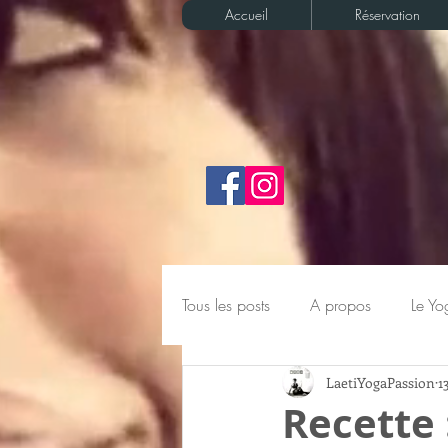
Accueil
Réservation
Tous les posts
A propos
Le Yo
LaetiYogaPassion
1
La boite à outils du YogiProf
Recette 