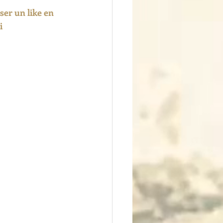
ser un like en 
i